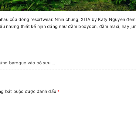
 nhau của dòng resortwear. Nhìn chung, XITA by Katy Nguyen đem
u những thiết kế nịnh dáng như đầm bodycon, đầm maxi, hay jump
Xita by katy nguyen đem cảm hứng baroque vào bộ sưu tập xuân hè 2021
ờng bắt buộc được đánh dấu
*