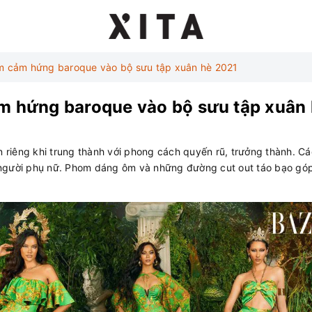
m cảm hứng baroque vào bộ sưu tập xuân hè 2021
m hứng baroque vào bộ sưu tập xuân
riêng khi trung thành với phong cách quyến rũ, trưởng thành. Cá
người phụ nữ. Phom dáng ôm và những đường cut out táo bạo góp p