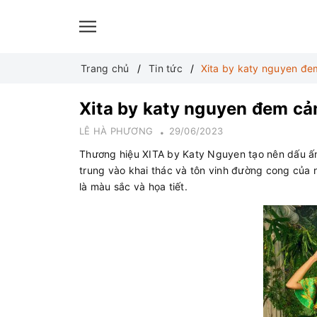
Translate
Trang chủ
Tin tức
Xita by katy nguyen đe
Xita by katy nguyen đem cả
LÊ HÀ PHƯƠNG
29/06/2023
Thương hiệu XITA by Katy Nguyen tạo nên dấu ấn 
trung vào khai thác và tôn vinh đường cong của 
là màu sắc và họa tiết.