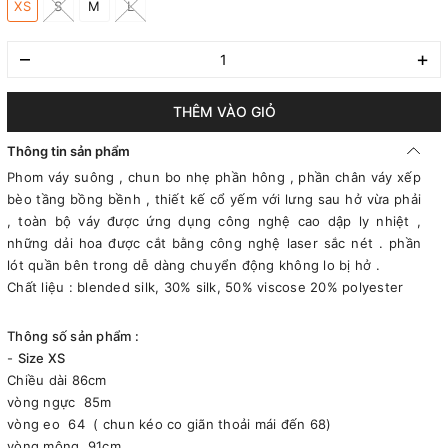
XS
S
M
L
–
+
THÊM VÀO GIỎ
Thông tin sản phẩm
Phom váy suông , chun bo nhẹ phần hông , phần chân váy xếp
bèo tầng bồng bềnh , thiết kế cổ yếm với lưng sau hở vừa phải
, toàn bộ váy được ứng dụng công nghệ cao dập ly nhiệt ,
những dải hoa được cắt bằng công nghệ laser sắc nét . phần
lót quần bên trong dễ dàng chuyển động không lo bị hở .
Chất liệu : blended silk, 30% silk, 50% viscose 20% polyester
Thông số sản phẩm :
-
Size XS
Chiều dài 86cm
vòng ngực 85m
vòng eo 64 ( chun kéo co giãn thoải mái đến 68)
vòng mông 91cm