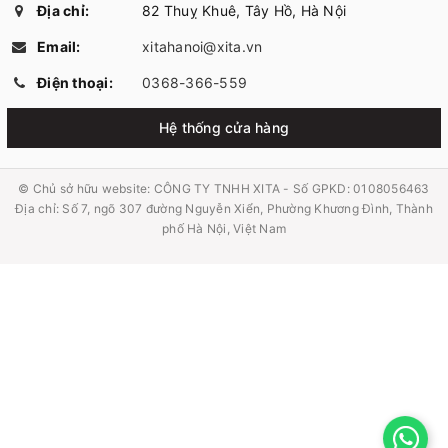
Địa chỉ:
82 Thuỵ Khuê, Tây Hồ, Hà Nội
Email:
xitahanoi@xita.vn
Điện thoại:
0368-366-559
Hệ thống cửa hàng
© Chủ sở hữu website:
CÔNG TY TNHH XITA - Số GPKD: 0108056463
Địa chỉ: Số 7, ngõ 307 đường Nguyễn Xiển, Phường Khương Đình, Thành
phố Hà Nội, Việt Nam