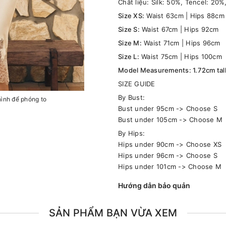
Chất liệu: Silk: 50%, Tencel: 20%
Size XS:
Waist 63cm | Hips 88cm
Size S:
Waist 67cm | Hips 92cm
Size M:
Waist 71cm | Hips 96cm
Size L:
Waist 75cm | Hips 100cm
Model Measurements: 1.72cm tall,
SIZE GUIDE
By Bust:
hình để phóng to
Bust under 95cm -> Choose S
Bust under 105cm -> Choose M
By Hips:
Hips under 90cm -> Choose XS
Hips under 96cm -> Choose S
Hips under 101cm -> Choose M
Hướng dẫn bảo quản
SẢN PHẨM BẠN VỪA XEM