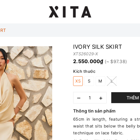
IRT
IVORY SILK SKIRT
XTS26029-X
2.550.000₫
Kích thước
XS
S
M
L
–
+
THÊM 
Thông tin sản phẩm
65cm in length, featuring a str
waist that sits below the belly
technique on lace fabric.