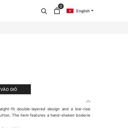
0
English
VÀO GIỎ
aight-fit double-layered design and a low-rise
 button. The hem features a hand-shaken boderie