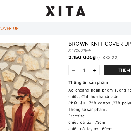
COVER UP
BROWN KNIT COVER U
XTS26019-F
2.150.000₫
–
+
THÊM 
Thông tin sản phẩm
Áo choàng ngắn phom suông rộng
chiều, đính hoa handmade
Chất liệu : 72% cotton ,27% poly
Thông số sản phẩm :
Freesize
chiều dài áo : 73cm
chiều dài tay áo : 60cm