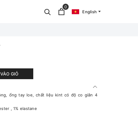
0
English
P
VÀO GIỎ
, ống tay loe, chất liệu kint có độ co giãn 4
ester , 1% elastane