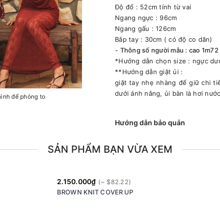
Độ đổ : 52cm tính từ vai
Ngang ngực : 96cm
Ngang gấu : 126cm
Bắp tay : 30cm ( có độ co dãn)
⁃ Thông số người mẫu : cao 1m72
*Hướng dẫn chọn size : ngực dư
**Hướng dẫn giặt ủi :
giặt tay nhẹ nhàng để giữ chi t
dưới ánh nắng, ủi bàn là hơi nướ
hình để phóng to
Hướng dẫn bảo quản
SẢN PHẨM BẠN VỪA XEM
2.150.000₫
BROWN KNIT COVER UP