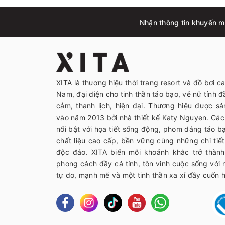
Nhận thông tin khuyến mã
XITA là thương hiệu thời trang resort và đồ bơi c
Nam, đại diện cho tinh thần táo bạo, vẻ nữ tính đầ
cảm, thanh lịch, hiện đại. Thương hiệu được sá
vào năm 2013 bởi nhà thiết kế Katy Nguyen. Các 
nổi bật với họa tiết sống động, phom dáng táo 
chất liệu cao cấp, bền vững cùng những chi tiết 
độc đáo. XITA biến mỗi khoảnh khắc trở thàn
phong cách đầy cá tính, tôn vinh cuộc sống với
tự do, mạnh mẽ và một tinh thần xa xỉ đầy cuốn h