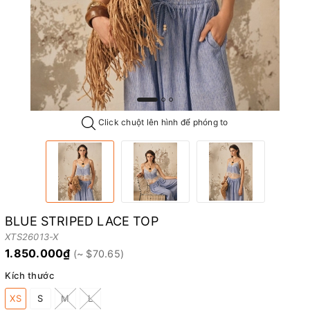
Click chuột lên hình để phóng to
BLUE STRIPED LACE TOP
XTS26013-X
1.850.000₫
Kích thước
XS
S
M
L