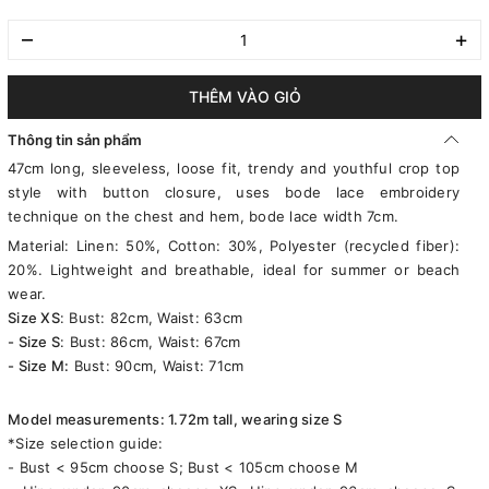
–
+
THÊM VÀO GIỎ
Thông tin sản phẩm
47cm long, sleeveless, loose fit, trendy and youthful crop top
style with button closure, uses bode lace embroidery
technique on the chest and hem, bode lace width 7cm.
Material: Linen: 50%, Cotton: 30%, Polyester (recycled fiber):
20%. Lightweight and breathable, ideal for summer or beach
wear.
Size XS
: Bust: 82cm, Waist: 63cm
- Size S
: Bust: 86cm, Waist: 67cm
- Size M:
Bust: 90cm, Waist: 71cm
Model measurements: 1.72m tall, wearing size S
*Size selection guide:
- Bust < 95cm choose S; Bust < 105cm choose M