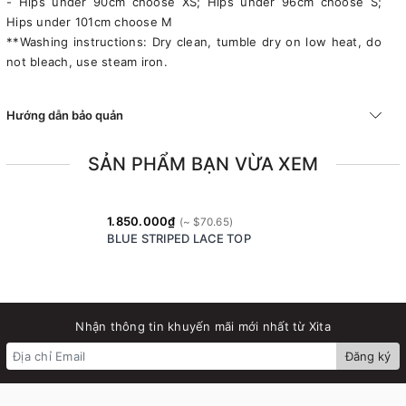
- Hips under 90cm choose XS; Hips under 96cm choose S;
Hips under 101cm choose M
**Washing instructions: Dry clean, tumble dry on low heat, do
not bleach, use steam iron.
Hướng dẫn bảo quản
SẢN PHẨM BẠN VỪA XEM
1.850.000₫
BLUE STRIPED LACE TOP
Nhận thông tin khuyến mãi mới nhất từ Xita
Đăng ký