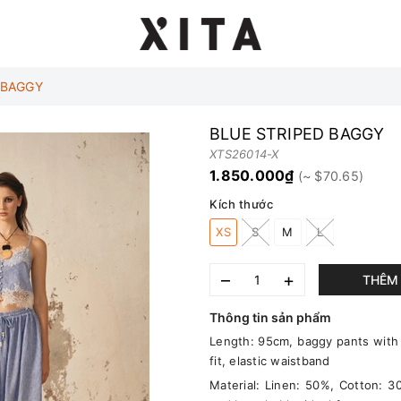
 BAGGY
BLUE STRIPED BAGGY
XTS26014-X
1.850.000₫
Kích thước
XS
S
M
L
–
+
THÊM 
Thông tin sản phẩm
Length: 95cm, baggy pants with 
fit, elastic waistband
Material: Linen: 50%, Cotton: 3