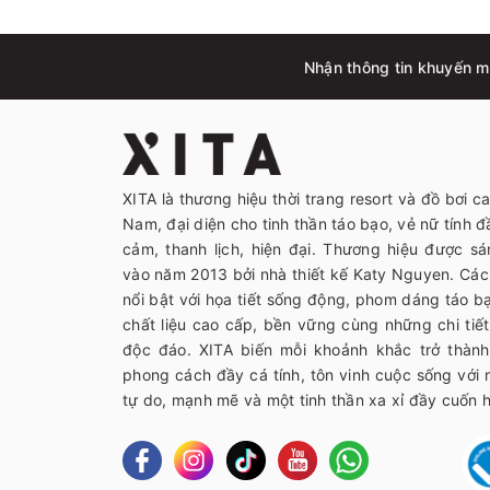
Nhận thông tin khuyến mã
XITA là thương hiệu thời trang resort và đồ bơi c
Nam, đại diện cho tinh thần táo bạo, vẻ nữ tính đầ
cảm, thanh lịch, hiện đại. Thương hiệu được sá
vào năm 2013 bởi nhà thiết kế Katy Nguyen. Các 
nổi bật với họa tiết sống động, phom dáng táo 
chất liệu cao cấp, bền vững cùng những chi tiết 
độc đáo. XITA biến mỗi khoảnh khắc trở thàn
phong cách đầy cá tính, tôn vinh cuộc sống với
tự do, mạnh mẽ và một tinh thần xa xỉ đầy cuốn h