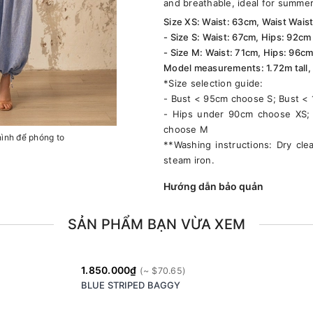
and breathable, ideal for summe
Size XS: Waist: 63cm, Waist Wais
- Size S: Waist: 67cm, Hips: 92cm
- Size M: Waist: 71cm, Hips: 96c
Model measurements: 1.72m tall, 
*Size selection guide:
- Bust < 95cm choose S; Bust 
- Hips under 90cm choose XS;
choose M
hình để phóng to
**Washing instructions: Dry cle
steam iron.
Hướng dẫn bảo quản
SẢN PHẨM BẠN VỪA XEM
1.850.000₫
BLUE STRIPED BAGGY