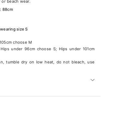
r or beach wear.
t: 88cm
m
wearing size S
< 105cm choose M
 Hips under 96cm choose S; Hips under 101cm
an, tumble dry on low heat, do not bleach, use