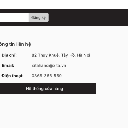
Đăng ký
ng tin liên hệ
Địa chỉ:
82 Thuỵ Khuê, Tây Hồ, Hà Nội
Email:
xitahanoi@xita.vn
Điện thoại:
0368-366-559
Hệ thống cửa hàng