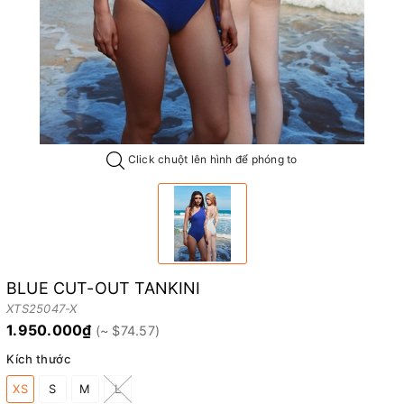
Click chuột lên hình để phóng to
BLUE CUT-OUT TANKINI
XTS25047-X
1.950.000₫
Kích thước
XS
S
M
L