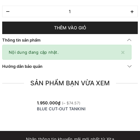
–
+
THÊM VÀO GIỎ
Thông tin sản phẩm
×
Nội dung đang cập nhật.
Hướng dẫn bảo quản
SẢN PHẨM BẠN VỪA XEM
1.950.000₫
BLUE CUT-OUT TANKINI
Nhận thông tin khuyến mãi mới nhất từ Xita