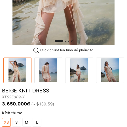
Click chuột lên hình để phóng to
BEIGE KNIT DRESS
XTS25009-X
3.650.000₫
Kích thước
XS
S
M
L