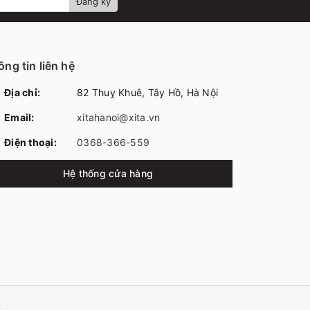
Đăng ký
ng tin liên hệ
Địa chỉ:
82 Thuỵ Khuê, Tây Hồ, Hà Nội
Email:
xitahanoi@xita.vn
Điện thoại:
0368-366-559
Hệ thống cửa hàng