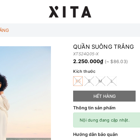
ẮNG
QUẦN SUÔNG TRẮNG
XTS24Q05-X
2.250.000₫
Kích thước
XS
S
M
L
HẾT HÀNG
Thông tin sản phẩm
Nội dung đang cập nhật.
Hướng dẫn bảo quản