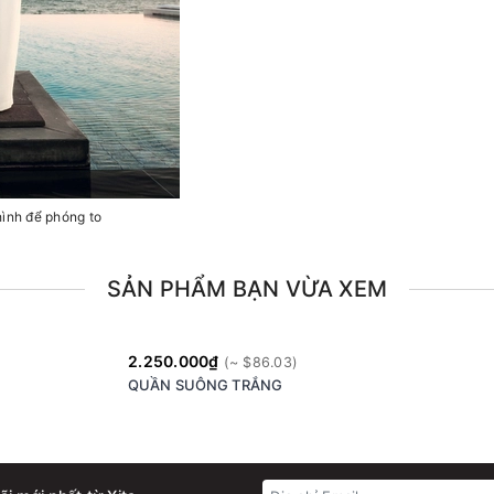
hình để phóng to
SẢN PHẨM BẠN VỪA XEM
2.250.000₫
QUẦN SUÔNG TRẮNG