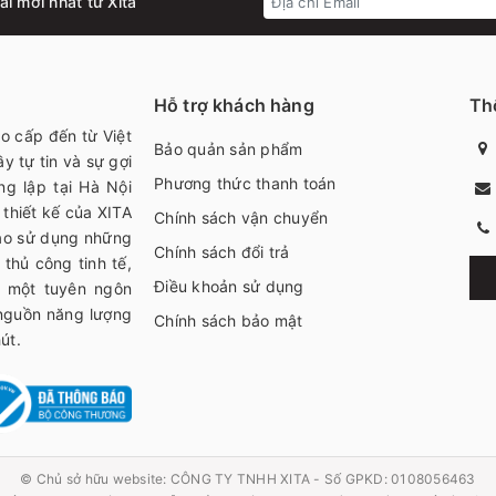
i mới nhất từ Xita
Hỗ trợ khách hàng
Thô
ao cấp đến từ Việt
Bảo quản sản phẩm
y tự tin và sự gợi
Phương thức thanh toán
ng lập tại Hà Nội
thiết kế của XITA
Chính sách vận chuyển
bạo sử dụng những
Chính sách đổi trả
thủ công tinh tế,
Điều khoản sử dụng
h một tuyên ngôn
 nguồn năng lượng
Chính sách bảo mật
út.
© Chủ sở hữu website:
CÔNG TY TNHH XITA - Số GPKD: 0108056463