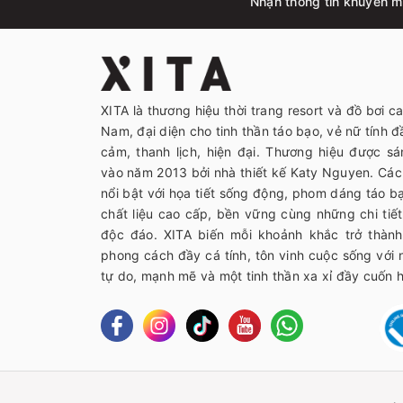
Nhận thông tin khuyến mã
XITA là thương hiệu thời trang resort và đồ bơi c
Nam, đại diện cho tinh thần táo bạo, vẻ nữ tính đầ
cảm, thanh lịch, hiện đại. Thương hiệu được sá
vào năm 2013 bởi nhà thiết kế Katy Nguyen. Các 
nổi bật với họa tiết sống động, phom dáng táo 
chất liệu cao cấp, bền vững cùng những chi tiết 
độc đáo. XITA biến mỗi khoảnh khắc trở thàn
phong cách đầy cá tính, tôn vinh cuộc sống với
tự do, mạnh mẽ và một tinh thần xa xỉ đầy cuốn h