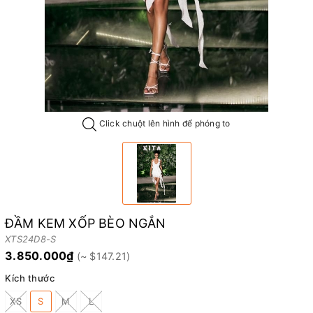
Click chuột lên hình để phóng to
ĐẦM KEM XỐP BÈO NGẮN
XTS24D8-S
3.850.000₫
Kích thước
XS
S
M
L