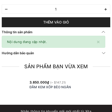
–
+
THÊM VÀO GIỎ
Thông tin sản phẩm
×
Nội dung đang cập nhật.
Hướng dẫn bảo quản
SẢN PHẨM BẠN VỪA XEM
3.850.000₫
ĐẦM KEM XỐP BÈO NGẮN
Nhận thông tin khuyến mãi mới nhất từ Xita