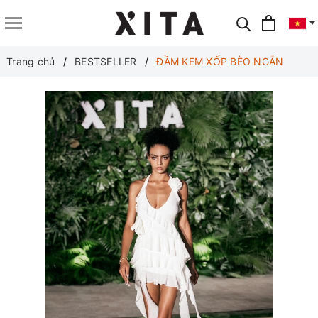
Translate
Trang chủ
BESTSELLER
ĐẦM KEM XỐP BÈO NGẮN