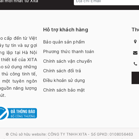
i mới nhất từ Xita
Hỗ trợ khách hàng
Thô
ao cấp đến từ Việt
Bảo quản sản phẩm
y tự tin và sự gợi
Phương thức thanh toán
ng lập tại Hà Nội
thiết kế của XITA
Chính sách vận chuyển
bạo sử dụng những
Chính sách đổi trả
thủ công tinh tế,
Điều khoản sử dụng
h một tuyên ngôn
 nguồn năng lượng
Chính sách bảo mật
út.
© Chủ sở hữu website:
CÔNG TY TNHH XITA - Số GPKD: 0108056463