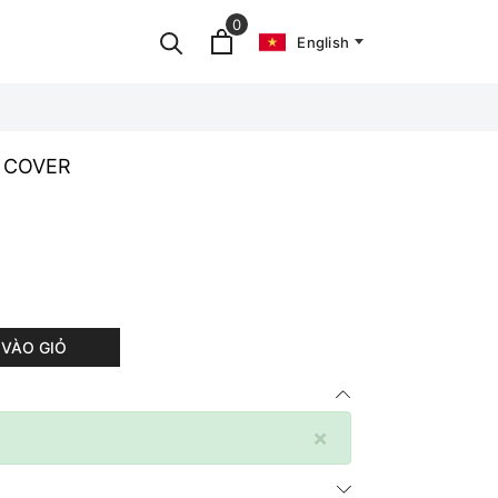
0
English
M COVER
VÀO GIỎ
×