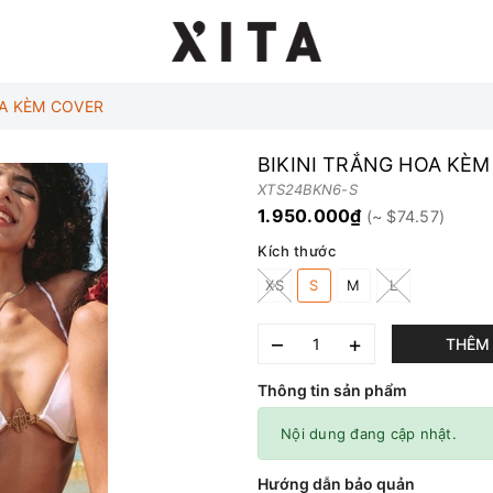
OA KÈM COVER
BIKINI TRẮNG HOA KÈ
XTS24BKN6-S
1.950.000₫
Kích thước
XS
S
M
L
–
+
THÊM 
Thông tin sản phẩm
Nội dung đang cập nhật.
Hướng dẫn bảo quản