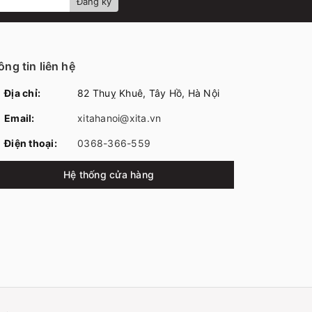
Đăng ký
ng tin liên hệ
Địa chỉ:
82 Thuỵ Khuê, Tây Hồ, Hà Nội
Email:
xitahanoi@xita.vn
Điện thoại:
0368-366-559
Hệ thống cửa hàng