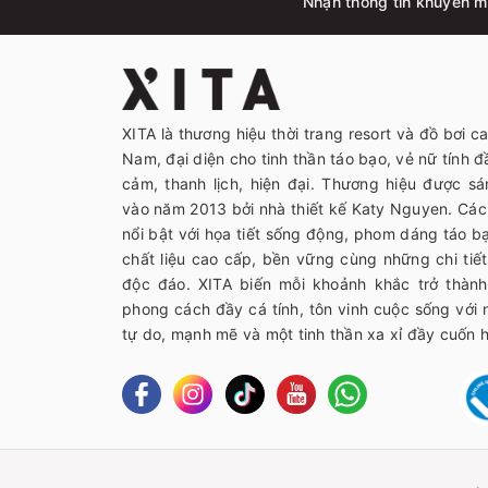
Nhận thông tin khuyến mã
XITA là thương hiệu thời trang resort và đồ bơi c
Nam, đại diện cho tinh thần táo bạo, vẻ nữ tính đầ
cảm, thanh lịch, hiện đại. Thương hiệu được sá
vào năm 2013 bởi nhà thiết kế Katy Nguyen. Các 
nổi bật với họa tiết sống động, phom dáng táo 
chất liệu cao cấp, bền vững cùng những chi tiết 
độc đáo. XITA biến mỗi khoảnh khắc trở thàn
phong cách đầy cá tính, tôn vinh cuộc sống với
tự do, mạnh mẽ và một tinh thần xa xỉ đầy cuốn h