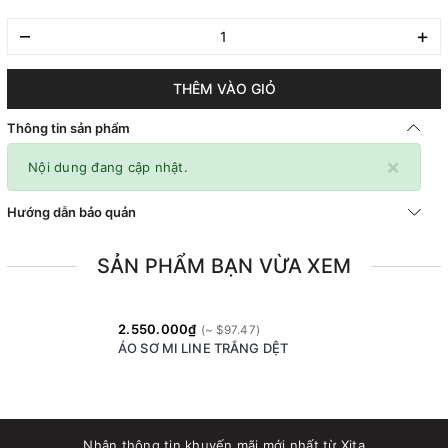
–
+
THÊM VÀO GIỎ
Thông tin sản phẩm
×
Nội dung đang cập nhật.
Hướng dẫn bảo quản
SẢN PHẨM BẠN VỪA XEM
2.550.000₫
ÁO SƠ MI LINE TRẮNG DỆT
Nhận thông tin khuyến mãi mới nhất từ Xita