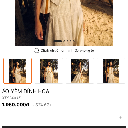
Click chuột lên hình để phóng to
ÁO YẾM ĐÍNH HOA
XTS24A15
1.950.000₫
–
+